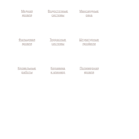
Медная
Водосточные
Мансардные
кровля
системы
окна
Фальцевая
Террасные
Штукатурные
кровля
системы
профили
Кровельные
Керамика
Полимерная
работы
и клинкер
кровля