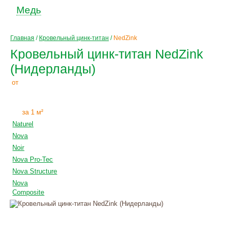
Медь
Главная
/
Кровельный цинк-титан
/
NedZink
Кровельный цинк-титан NedZink
(Нидерланды)
2300
Р
от
+
монтаж
за 1 м²
Naturel
Nova
Noir
Nova Pro-Tec
Nova Structure
Nova
Composite