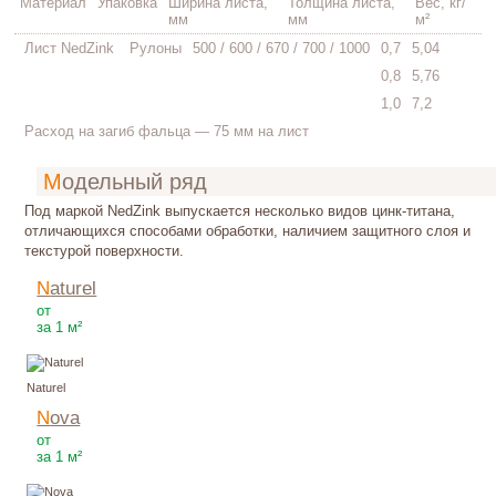
Материал
Упаковка
Ширина листа,
Толщина листа,
Вес, кг/
мм
мм
м²
Лист NedZink
Рулоны
500 / 600 / 670 / 700 / 1000
0,7
5,04
0,8
5,76
1,0
7,2
Расход на загиб фальца — 75 мм на лист
Модельный ряд
Под маркой NedZink выпускается несколько видов цинк-титана,
отличающихся способами обработки, наличием защитного слоя и
текстурой поверхности.
Naturel
2300
Р
от
за 1 м²
Naturel
Nova
2700
Р
от
за 1 м²