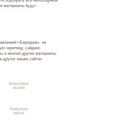
ете подобрать все необходимое
ые материалы будут
омпанией «Еврокров», не
ю черепицу, сайдинг,
ы и многие другие материалы.
 других наших сайтах.
Водосточные
системы
Кровельные
работы