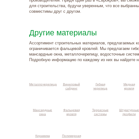
производителей. Придя один раз в «Еврокров», вы смож
для строительства, будучи уверенным, что все выбранн
совместимы друг с другом.
Другие материалы
Ассортимент строительных материалов, предлагаемых к
ограничивается фальцевой кровлей. Мы предлагаем гибку
мансардные окна, металлочерепицу, водосточные систем
Подробную информацию по каждому из них вы найдете на
такты и
ма проезда
Металлочерепица
Виниловый
Гибкая
Медная
сайдинг
черепица
кровля
Мансардные
Фальцевая
Террасные
Штукатурные
окна
кровля
системы
профили
Керамика
Полимерная