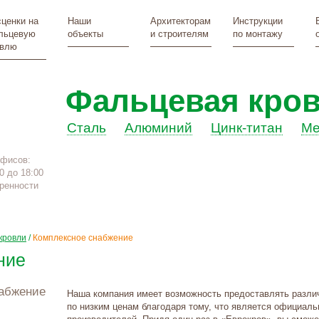
ценки на
Наши
Архитекторам
Инструкции
льцевую
объекты
и строителям
по монтажу
овлю
Фальцевая кро
Сталь
Алюминий
Цинк-титан
Ме
офисов:
0 до 18:00
ренности
кровли
/
Комплексное снабжение
ние
набжение
Наша компания имеет возможность предоставлять разли
по низким ценам благодаря тому, что является официал