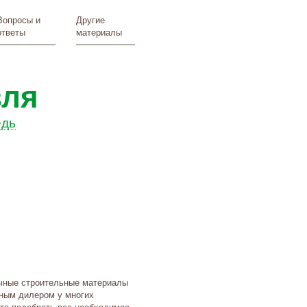
Вопросы и
Другие
ответы
материалы
вля
дь
чные строительные материалы
ьным дилером у многих