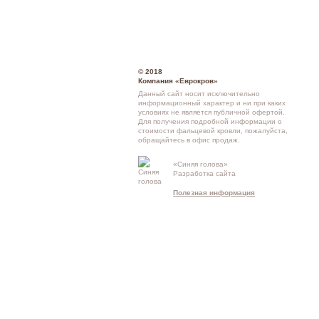
© 2018
Компания «Еврокров»
Данный сайт носит исключительно
информационный характер и ни при каких
условиях не является публичной офертой.
Для получения подробной информации о
стоимости фальцевой кровли
, пожалуйста,
обращайтесь в офис продаж.
Кон
«Синяя голова»
Разработка сайта
схе
Полезная информация